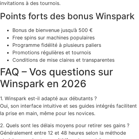
invitations à des tournois.
Points forts des bonus Winspark
Bonus de bienvenue jusqu’à 500 €
Free spins sur machines populaires
Programme fidélité à plusieurs paliers
Promotions régulières et tournois
Conditions de mise claires et transparentes
FAQ – Vos questions sur
Winspark en 2026
1. Winspark est-il adapté aux débutants ?
Oui, son interface intuitive et ses guides intégrés facilitent
la prise en main, même pour les novices.
2. Quels sont les délais moyens pour retirer ses gains ?
Généralement entre 12 et 48 heures selon la méthode