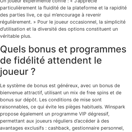
Un joueur expérimenté confie : « J’apprécie
particulièrement la fluidité de la plateforme et la rapidité
des parties live, ce qui m’encourage à revenir
régulièrement. » Pour le joueur occasionnel, la simplicité
d’utilisation et la diversité des options constituent un
véritable plus.
Quels bonus et programmes
de fidélité attendent le
joueur ?
Le système de bonus est généreux, avec un bonus de
bienvenue attractif, utilisant un mix de free spins et de
bonus sur dépôt. Les conditions de mise sont
raisonnables, ce qui évite les pièges habituels. Winspark
propose également un programme VIP dégressif,
permettant aux joueurs réguliers d’accéder à des
avantages exclusifs : cashback, gestionnaire personnel,