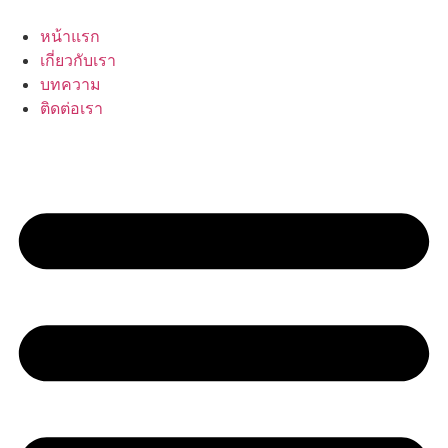
Skip
to
หน้าแรก
content
เกี่ยวกับเรา
บทความ
ติดต่อเรา