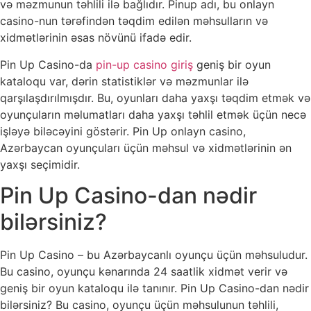
və məzmunun təhlili ilə bağlıdır. Pinup adı, bu onlayn
casino-nun tərəfindən təqdim edilən məhsulların və
xidmətlərinin əsas növünü ifadə edir.
Pin Up Casino-da
pin-up casino giriş
geniş bir oyun
kataloqu var, dərin statistiklər və məzmunlar ilə
qarşılaşdırılmışdır. Bu, oyunları daha yaxşı təqdim etmək və
oyunçuların məlumatları daha yaxşı təhlil etmək üçün necə
işləyə biləcəyini göstərir. Pin Up onlayn casino,
Azərbaycan oyunçuları üçün məhsul və xidmətlərinin ən
yaxşı seçimidir.
Pin Up Casino-dan nədir
bilərsiniz?
Pin Up Casino – bu Azərbaycanlı oyunçu üçün məhsuludur.
Bu casino, oyunçu kənarında 24 saatlik xidmət verir və
geniş bir oyun kataloqu ilə tanınır. Pin Up Casino-dan nədir
bilərsiniz? Bu casino, oyunçu üçün məhsulunun təhlili,