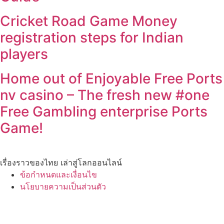
Cricket Road Game Money
registration steps for Indian
players
Home out of Enjoyable Free Ports
nv casino – The fresh new #one
Free Gambling enterprise Ports
Game!
เรื่องราวของไทย เล่าสู่โลกออนไลน์
ข้อกำหนดและเงื่อนไข
นโยบายความเป็นส่วนตัว