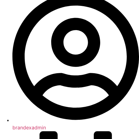
brandexadmin