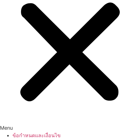
Menu
ข้อกำหนดและเงื่อนไข