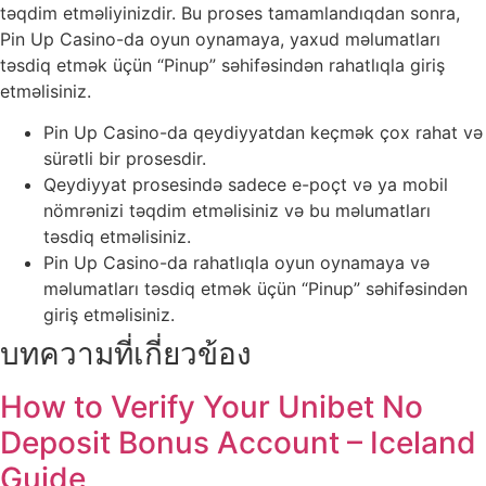
təqdim etməliyinizdir. Bu proses tamamlandıqdan sonra,
Pin Up Casino-da oyun oynamaya, yaxud məlumatları
təsdiq etmək üçün “Pinup” səhifəsindən rahatlıqla giriş
etməlisiniz.
Pin Up Casino-da qeydiyyatdan keçmək çox rahat və
sürətli bir prosesdir.
Qeydiyyat prosesində sadece e-poçt və ya mobil
nömrənizi təqdim etməlisiniz və bu məlumatları
təsdiq etməlisiniz.
Pin Up Casino-da rahatlıqla oyun oynamaya və
məlumatları təsdiq etmək üçün “Pinup” səhifəsindən
giriş etməlisiniz.
บทความที่เกี่ยวข้อง
How to Verify Your Unibet No
Deposit Bonus Account – Iceland
Guide