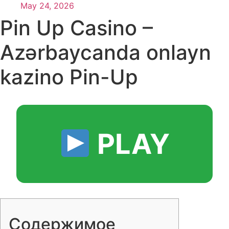
May 24, 2026
Pin Up Casino –
Azərbaycanda onlayn
kazino Pin-Up
PLAY
Содержимое