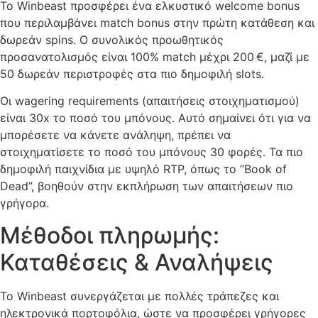
Το Winbeast προσφέρει ένα ελκυστικό welcome bonus
που περιλαμβάνει match bonus στην πρώτη κατάθεση και
δωρεάν spins. Ο συνολικός προωθητικός
προσανατολισμός είναι 100% match μέχρι 200 €, μαζί με
50 δωρεάν περιστροφές στα πιο δημοφιλή slots.
Οι wagering requirements (απαιτήσεις στοιχηματισμού)
είναι 30x το ποσό του μπόνους. Αυτό σημαίνει ότι για να
μπορέσετε να κάνετε ανάληψη, πρέπει να
στοιχηματίσετε το ποσό του μπόνους 30 φορές. Τα πιο
δημοφιλή παιχνίδια με υψηλό RTP, όπως το “Book of
Dead”, βοηθούν στην εκπλήρωση των απαιτήσεων πιο
γρήγορα.
Μέθοδοι πληρωμής:
Καταθέσεις & Αναλήψεις
Το Winbeast συνεργάζεται με πολλές τράπεζες και
ηλεκτρονικά πορτοφόλια, ώστε να προσφέρει γρήγορες