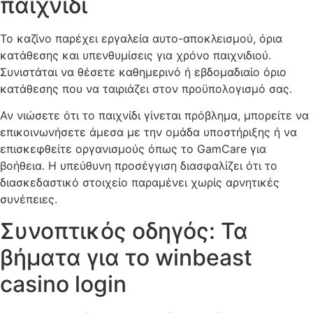
παιχνίδι
Το καζίνο παρέχει εργαλεία αυτο-αποκλεισμού, όρια
κατάθεσης και υπενθυμίσεις για χρόνο παιχνιδιού.
Συνιστάται να θέσετε καθημερινό ή εβδομαδιαίο όριο
κατάθεσης που να ταιριάζει στον προϋπολογισμό σας.
Αν νιώσετε ότι το παιχνίδι γίνεται πρόβλημα, μπορείτε να
επικοινωνήσετε άμεσα με την ομάδα υποστήριξης ή να
επισκεφθείτε οργανισμούς όπως το GamCare για
βοήθεια. Η υπεύθυνη προσέγγιση διασφαλίζει ότι το
διασκεδαστικό στοιχείο παραμένει χωρίς αρνητικές
συνέπειες.
Συνοπτικός οδηγός: Τα
βήματα για το winbeast
casino login