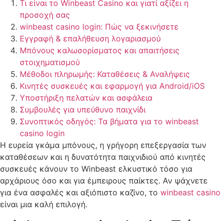
Τι είναι το Winbeast Casino και γιατί αξίζει η
προσοχή σας
winbeast casino login: Πώς να ξεκινήσετε
Εγγραφή & επαλήθευση λογαριασμού
Μπόνους καλωσορίσματος και απαιτήσεις
στοιχηματισμού
Μέθοδοι πληρωμής: Καταθέσεις & Αναλήψεις
Κινητές συσκευές και εφαρμογή για Android/iOS
Υποστήριξη πελατών και ασφάλεια
Συμβουλές για υπεύθυνο παιχνίδι
Συνοπτικός οδηγός: Τα βήματα για το winbeast
casino login
Η ευρεία γκάμα μπόνους, η γρήγορη επεξεργασία των
καταθέσεων και η δυνατότητα παιχνιδιού από κινητές
συσκευές κάνουν το Winbeast ελκυστικό τόσο για
αρχάριους όσο και για έμπειρους παίκτες. Αν ψάχνετε
για ένα ασφαλές και αξιόπιστο καζίνο, το
winbeast casino
είναι μια καλή επιλογή.