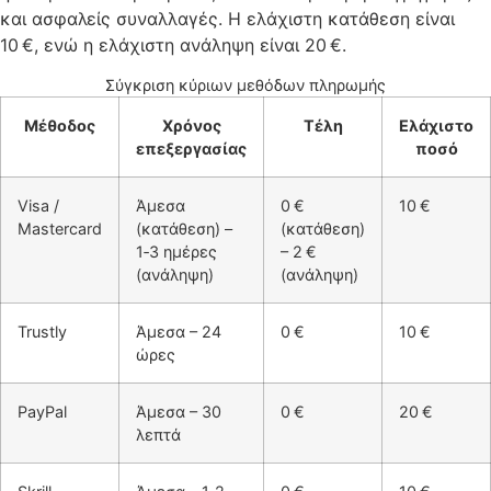
και ασφαλείς συναλλαγές. Η ελάχιστη κατάθεση είναι
10 €, ενώ η ελάχιστη ανάληψη είναι 20 €.
Σύγκριση κύριων μεθόδων πληρωμής
Μέθοδος
Χρόνος
Τέλη
Ελάχιστο
επεξεργασίας
ποσό
Visa /
Άμεσα
0 €
10 €
Mastercard
(κατάθεση) –
(κατάθεση)
1‑3 ημέρες
– 2 €
(ανάληψη)
(ανάληψη)
Trustly
Άμεσα – 24
0 €
10 €
ώρες
PayPal
Άμεσα – 30
0 €
20 €
λεπτά