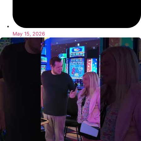
May 15, 2026