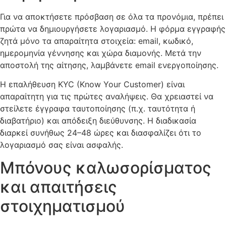
Για να αποκτήσετε πρόσβαση σε όλα τα προνόμια, πρέπει
πρώτα να δημιουργήσετε λογαριασμό. Η φόρμα εγγραφής
ζητά μόνο τα απαραίτητα στοιχεία: email, κωδικό,
ημερομηνία γέννησης και χώρα διαμονής. Μετά την
αποστολή της αίτησης, λαμβάνετε email ενεργοποίησης.
Η επαλήθευση KYC (Know Your Customer) είναι
απαραίτητη για τις πρώτες αναλήψεις. Θα χρειαστεί να
στείλετε έγγραφα ταυτοποίησης (π.χ. ταυτότητα ή
διαβατήριο) και απόδειξη διεύθυνσης. Η διαδικασία
διαρκεί συνήθως 24–48 ώρες και διασφαλίζει ότι το
λογαριασμό σας είναι ασφαλής.
Μπόνους καλωσορίσματος
και απαιτήσεις
στοιχηματισμού