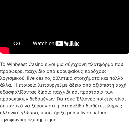
Το Winbeast Casino είναι μια σύγχρονη πλατφόρμα που
προσφέρει παιχνίδια από κορυφαίους παρόχους
λογισμικού, live casino, αθλητικά στοιχήματα και πολλά
άλλα. Η εταιρεία λειτουργεί με άδεια από αξιόπιστη αρχή,
εξασφαλίζοντας δίκαιο παιχνίδι και προστασία των
προσωπικών δεδομένων. Για τους Έλληνες παίκτες είναι
σημαντικό να ξέρουν ότι η ιστοσελίδα διαθέτει πλήρως
ελληνική γλώσσα, υποστήριξη μέσω live‑chat και
τηλεφωνική εξυπηρέτηση.