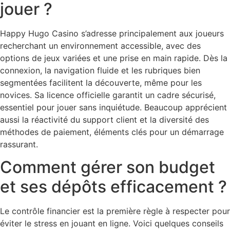
jouer ?
Happy Hugo Casino s’adresse principalement aux joueurs
recherchant un environnement accessible, avec des
options de jeux variées et une prise en main rapide. Dès la
connexion, la navigation fluide et les rubriques bien
segmentées facilitent la découverte, même pour les
novices. Sa licence officielle garantit un cadre sécurisé,
essentiel pour jouer sans inquiétude. Beaucoup apprécient
aussi la réactivité du support client et la diversité des
méthodes de paiement, éléments clés pour un démarrage
rassurant.
Comment gérer son budget
et ses dépôts efficacement ?
Le contrôle financier est la première règle à respecter pour
éviter le stress en jouant en ligne. Voici quelques conseils