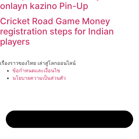
onlayn kazino Pin-Up
Cricket Road Game Money
registration steps for Indian
players
เรื่องราวของไทย เล่าสู่โลกออนไลน์
ข้อกำหนดและเงื่อนไข
นโยบายความเป็นส่วนตัว