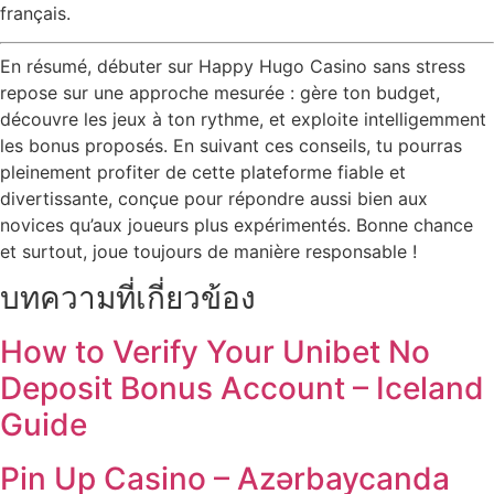
français.
En résumé, débuter sur Happy Hugo Casino sans stress
repose sur une approche mesurée : gère ton budget,
découvre les jeux à ton rythme, et exploite intelligemment
les bonus proposés. En suivant ces conseils, tu pourras
pleinement profiter de cette plateforme fiable et
divertissante, conçue pour répondre aussi bien aux
novices qu’aux joueurs plus expérimentés. Bonne chance
et surtout, joue toujours de manière responsable !
บทความที่เกี่ยวข้อง
How to Verify Your Unibet No
Deposit Bonus Account – Iceland
Guide
Pin Up Casino – Azərbaycanda