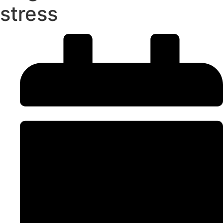
stress