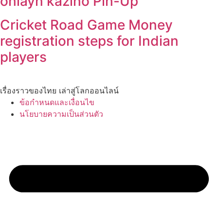
onlayn kazino Pin-Up
Cricket Road Game Money
registration steps for Indian
players
เรื่องราวของไทย เล่าสู่โลกออนไลน์
ข้อกำหนดและเงื่อนไข
นโยบายความเป็นส่วนตัว