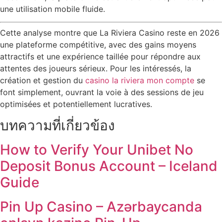
une utilisation mobile fluide.
Cette analyse montre que La Riviera Casino reste en 2026
une plateforme compétitive, avec des gains moyens
attractifs et une expérience taillée pour répondre aux
attentes des joueurs sérieux. Pour les intéressés, la
création et gestion du
casino la riviera mon compte
se
font simplement, ouvrant la voie à des sessions de jeu
optimisées et potentiellement lucratives.
บทความที่เกี่ยวข้อง
How to Verify Your Unibet No
Deposit Bonus Account – Iceland
Guide
Pin Up Casino – Azərbaycanda