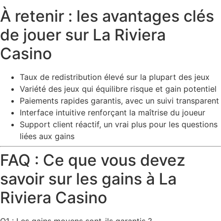
À retenir : les avantages clés
de jouer sur La Riviera
Casino
Taux de redistribution élevé sur la plupart des jeux
Variété des jeux qui équilibre risque et gain potentiel
Paiements rapides garantis, avec un suivi transparent
Interface intuitive renforçant la maîtrise du joueur
Support client réactif, un vrai plus pour les questions
liées aux gains
FAQ : Ce que vous devez
savoir sur les gains à La
Riviera Casino