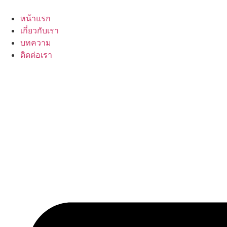
Skip
to
หน้าแรก
content
เกี่ยวกับเรา
บทความ
ติดต่อเรา