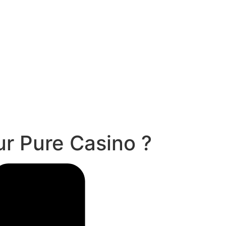
ur Pure Casino ?