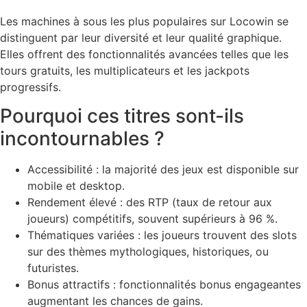
Les machines à sous les plus populaires sur Locowin se
distinguent par leur diversité et leur qualité graphique.
Elles offrent des fonctionnalités avancées telles que les
tours gratuits, les multiplicateurs et les jackpots
progressifs.
Pourquoi ces titres sont-ils
incontournables ?
Accessibilité : la majorité des jeux est disponible sur
mobile et desktop.
Rendement élevé : des RTP (taux de retour aux
joueurs) compétitifs, souvent supérieurs à 96 %.
Thématiques variées : les joueurs trouvent des slots
sur des thèmes mythologiques, historiques, ou
futuristes.
Bonus attractifs : fonctionnalités bonus engageantes
augmentant les chances de gains.