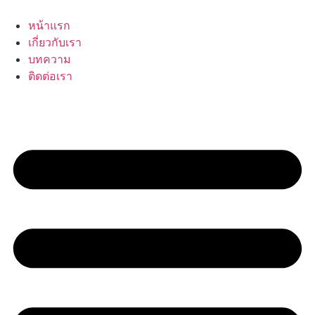
Skip
to
หน้าแรก
content
เกี่ยวกับเรา
บทความ
ติดต่อเรา