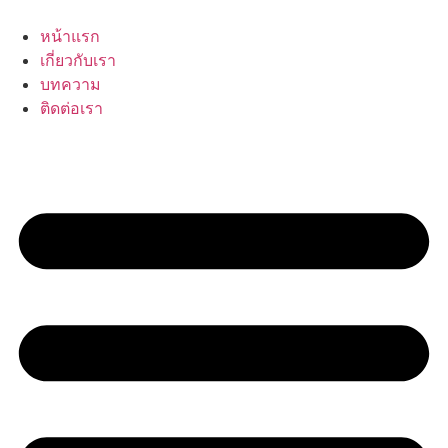
Skip
to
หน้าแรก
content
เกี่ยวกับเรา
บทความ
ติดต่อเรา