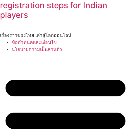
registration steps for Indian
players
เรื่องราวของไทย เล่าสู่โลกออนไลน์
ข้อกำหนดและเงื่อนไข
นโยบายความเป็นส่วนตัว