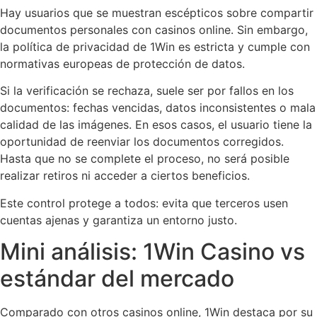
Hay usuarios que se muestran escépticos sobre compartir
documentos personales con casinos online. Sin embargo,
la política de privacidad de 1Win es estricta y cumple con
normativas europeas de protección de datos.
Si la verificación se rechaza, suele ser por fallos en los
documentos: fechas vencidas, datos inconsistentes o mala
calidad de las imágenes. En esos casos, el usuario tiene la
oportunidad de reenviar los documentos corregidos.
Hasta que no se complete el proceso, no será posible
realizar retiros ni acceder a ciertos beneficios.
Este control protege a todos: evita que terceros usen
cuentas ajenas y garantiza un entorno justo.
Mini análisis: 1Win Casino vs
estándar del mercado
Comparado con otros casinos online, 1Win destaca por su