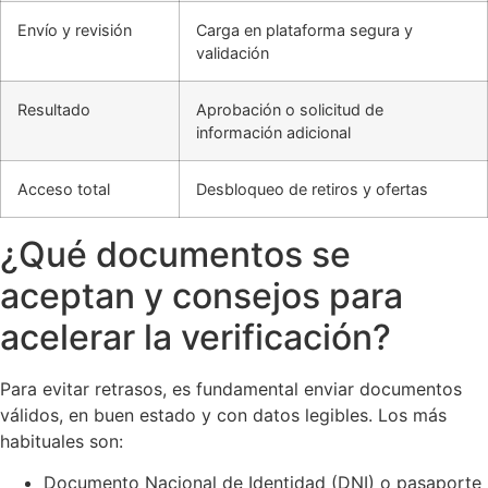
Envío y revisión
Carga en plataforma segura y
validación
Resultado
Aprobación o solicitud de
información adicional
Acceso total
Desbloqueo de retiros y ofertas
¿Qué documentos se
aceptan y consejos para
acelerar la verificación?
Para evitar retrasos, es fundamental enviar documentos
válidos, en buen estado y con datos legibles. Los más
habituales son:
Documento Nacional de Identidad (DNI) o pasaporte