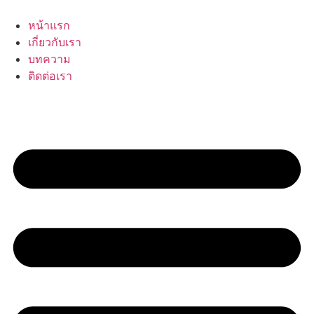
Skip
to
หน้าแรก
content
เกี่ยวกับเรา
บทความ
ติดต่อเรา