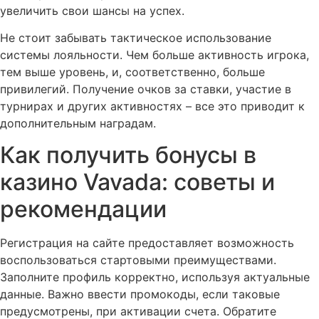
увеличить свои шансы на успех.
Не стоит забывать тактическое использование
системы лояльности. Чем больше активность игрока,
тем выше уровень, и, соответственно, больше
привилегий. Получение очков за ставки, участие в
турнирах и других активностях – все это приводит к
дополнительным наградам.
Как получить бонусы в
казино Vavada: советы и
рекомендации
Регистрация на сайте предоставляет возможность
воспользоваться стартовыми преимуществами.
Заполните профиль корректно, используя актуальные
данные. Важно ввести промокоды, если таковые
предусмотрены, при активации счета. Обратите