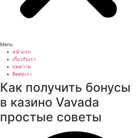
Menu
หน้าแรก
เกี่ยวกับเรา
บทความ
ติดต่อเรา
Как получить бонусы
в казино Vavada
простые советы