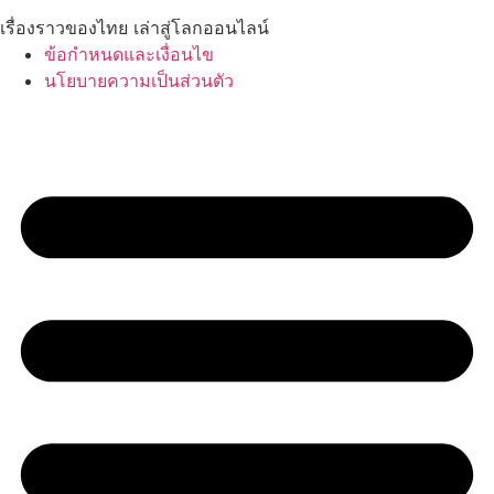
เรื่องราวของไทย เล่าสู่โลกออนไลน์
ข้อกำหนดและเงื่อนไข
นโยบายความเป็นส่วนตัว