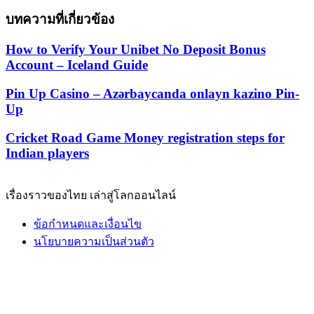
บทความที่เกี่ยวข้อง
How to Verify Your Unibet No Deposit Bonus
Account – Iceland Guide
Pin Up Casino – Azərbaycanda onlayn kazino Pin-
Up
Cricket Road Game Money registration steps for
Indian players
เรื่องราวของไทย เล่าสู่โลกออนไลน์
ข้อกำหนดและเงื่อนไข
นโยบายความเป็นส่วนตัว