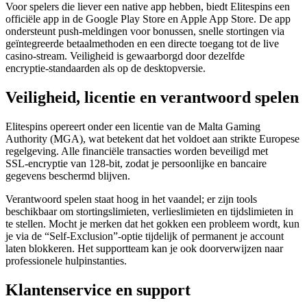
Voor spelers die liever een native app hebben, biedt Elitespins een
officiële app in de Google Play Store en Apple App Store. De app
ondersteunt push‑meldingen voor bonussen, snelle stortingen via
geïntegreerde betaalmethoden en een directe toegang tot de live
casino‑stream. Veiligheid is gewaarborgd door dezelfde
encryptie‑standaarden als op de desktopversie.
Veiligheid, licentie en verantwoord spelen
Elitespins opereert onder een licentie van de Malta Gaming
Authority (MGA), wat betekent dat het voldoet aan strikte Europese
regelgeving. Alle financiële transacties worden beveiligd met
SSL‑encryptie van 128‑bit, zodat je persoonlijke en bancaire
gegevens beschermd blijven.
Verantwoord spelen staat hoog in het vaandel; er zijn tools
beschikbaar om stortingslimieten, verlieslimieten en tijdslimieten in
te stellen. Mocht je merken dat het gokken een probleem wordt, kun
je via de “Self‑Exclusion”‑optie tijdelijk of permanent je account
laten blokkeren. Het supportteam kan je ook doorverwijzen naar
professionele hulpinstanties.
Klantenservice en support