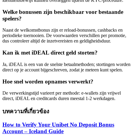
identiteitsbewijs kunnen overleggen tijdens de KYC‑procedure.
Welke bonussen zijn beschikbaar voor bestaande
spelers?
Naast de welkomstbonus zijn er reload‑bonussen, cashbacks en
periodieke toernooien. De voorwaarden verschillen per promotie,
dus controleer altijd de inzetvereisten en geldigheidsduur.
Kan ik met iDEAL direct geld storten?
Ja, iDEAL is een van de snelste betaalmethoden; stortingen worden
direct op je account bijgeschreven, zodat je meteen kunt spelen.
Hoe snel worden opnames verwerkt?
De verwerkingstijd varieert per methode: e‑wallets zijn vrijwel
direct, iDEAL en creditcards duren meestal 1‑2 werkdagen.
บทความที่เกี่ยวข้อง
How to Verify Your Unibet No Deposit Bonus
Account – Iceland Guide