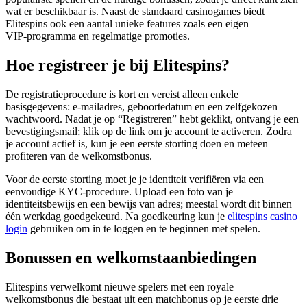
wat er beschikbaar is. Naast de standaard casinogames biedt
Elitespins ook een aantal unieke features zoals een eigen
VIP‑programma en regelmatige promoties.
Hoe registreer je bij Elitespins?
De registratieprocedure is kort en vereist alleen enkele
basisgegevens: e‑mailadres, geboortedatum en een zelfgekozen
wachtwoord. Nadat je op “Registreren” hebt geklikt, ontvang je een
bevestigingsmail; klik op de link om je account te activeren. Zodra
je account actief is, kun je een eerste storting doen en meteen
profiteren van de welkomstbonus.
Voor de eerste storting moet je je identiteit verifiëren via een
eenvoudige KYC‑procedure. Upload een foto van je
identiteitsbewijs en een bewijs van adres; meestal wordt dit binnen
één werkdag goedgekeurd. Na goedkeuring kun je
elitespins casino
login
gebruiken om in te loggen en te beginnen met spelen.
Bonussen en welkomstaanbiedingen
Elitespins verwelkomt nieuwe spelers met een royale
welkomstbonus die bestaat uit een matchbonus op je eerste drie