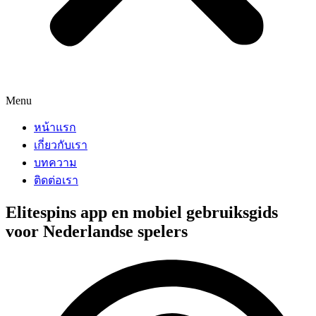
Menu
หน้าแรก
เกี่ยวกับเรา
บทความ
ติดต่อเรา
Elitespins app en mobiel gebruiksgids
voor Nederlandse spelers