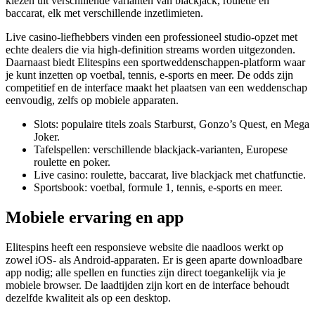
kiezen uit verschillende varianten van blackjack, roulette en
baccarat, elk met verschillende inzetlimieten.
Live casino‑liefhebbers vinden een professioneel studio‑opzet met
echte dealers die via high‑definition streams worden uitgezonden.
Daarnaast biedt Elitespins een sportweddenschappen‑platform waar
je kunt inzetten op voetbal, tennis, e‑sports en meer. De odds zijn
competitief en de interface maakt het plaatsen van een weddenschap
eenvoudig, zelfs op mobiele apparaten.
Slots: populaire titels zoals Starburst, Gonzo’s Quest, en Mega
Joker.
Tafelspellen: verschillende blackjack‑varianten, Europese
roulette en poker.
Live casino: roulette, baccarat, live blackjack met chatfunctie.
Sportsbook: voetbal, formule 1, tennis, e‑sports en meer.
Mobiele ervaring en app
Elitespins heeft een responsieve website die naadloos werkt op
zowel iOS‑ als Android‑apparaten. Er is geen aparte downloadbare
app nodig; alle spellen en functies zijn direct toegankelijk via je
mobiele browser. De laadtijden zijn kort en de interface behoudt
dezelfde kwaliteit als op een desktop.