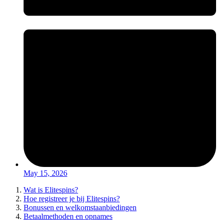
May 15, 2026
Wat is Elitespins?
Hoe registreer je bij Elitespins?
Bonussen en welkomstaanbiedingen
Betaalmethoden en opnames