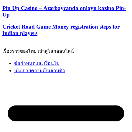
Pin Up Casino – Azərbaycanda onlayn kazino Pin-
Up
Cricket Road Game Money registration steps for
Indian players
เรื่องราวของไทย เล่าสู่โลกออนไลน์
ข้อกำหนดและเงื่อนไข
นโยบายความเป็นส่วนตัว