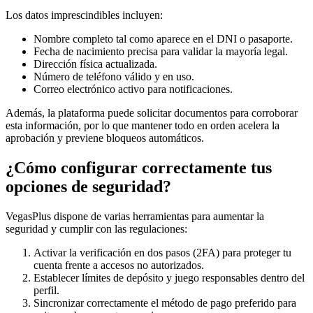
Los datos imprescindibles incluyen:
Nombre completo tal como aparece en el DNI o pasaporte.
Fecha de nacimiento precisa para validar la mayoría legal.
Dirección física actualizada.
Número de teléfono válido y en uso.
Correo electrónico activo para notificaciones.
Además, la plataforma puede solicitar documentos para corroborar
esta información, por lo que mantener todo en orden acelera la
aprobación y previene bloqueos automáticos.
¿Cómo configurar correctamente tus
opciones de seguridad?
VegasPlus dispone de varias herramientas para aumentar la
seguridad y cumplir con las regulaciones:
Activar la verificación en dos pasos (2FA) para proteger tu
cuenta frente a accesos no autorizados.
Establecer límites de depósito y juego responsables dentro del
perfil.
Sincronizar correctamente el método de pago preferido para