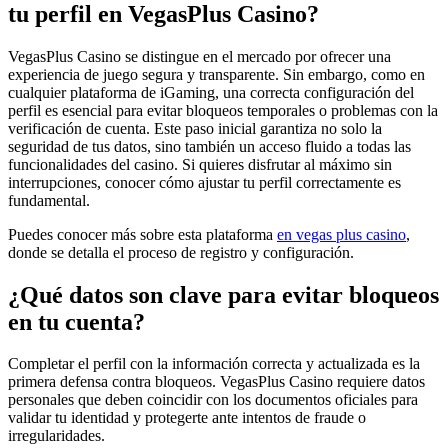
tu perfil en VegasPlus Casino?
VegasPlus Casino se distingue en el mercado por ofrecer una
experiencia de juego segura y transparente. Sin embargo, como en
cualquier plataforma de iGaming, una correcta configuración del
perfil es esencial para evitar bloqueos temporales o problemas con la
verificación de cuenta. Este paso inicial garantiza no solo la
seguridad de tus datos, sino también un acceso fluido a todas las
funcionalidades del casino. Si quieres disfrutar al máximo sin
interrupciones, conocer cómo ajustar tu perfil correctamente es
fundamental.
Puedes conocer más sobre esta plataforma
en vegas plus casino
,
donde se detalla el proceso de registro y configuración.
¿Qué datos son clave para evitar bloqueos
en tu cuenta?
Completar el perfil con la información correcta y actualizada es la
primera defensa contra bloqueos. VegasPlus Casino requiere datos
personales que deben coincidir con los documentos oficiales para
validar tu identidad y protegerte ante intentos de fraude o
irregularidades.