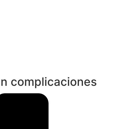
in complicaciones