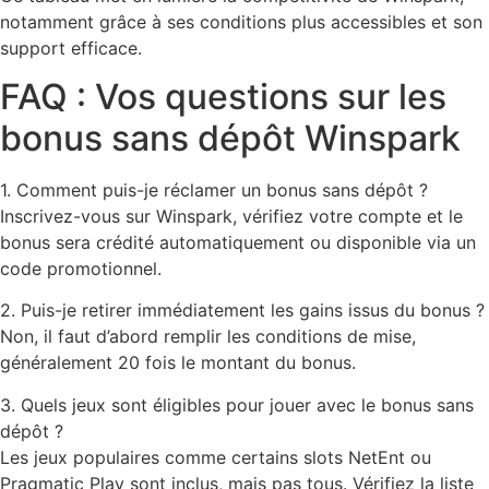
notamment grâce à ses conditions plus accessibles et son
support efficace.
FAQ : Vos questions sur les
bonus sans dépôt Winspark
1. Comment puis-je réclamer un bonus sans dépôt ?
Inscrivez-vous sur Winspark, vérifiez votre compte et le
bonus sera crédité automatiquement ou disponible via un
code promotionnel.
2. Puis-je retirer immédiatement les gains issus du bonus ?
Non, il faut d’abord remplir les conditions de mise,
généralement 20 fois le montant du bonus.
3. Quels jeux sont éligibles pour jouer avec le bonus sans
dépôt ?
Les jeux populaires comme certains slots NetEnt ou
Pragmatic Play sont inclus, mais pas tous. Vérifiez la liste