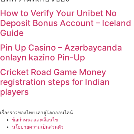
How to Verify Your Unibet No
Deposit Bonus Account – Iceland
Guide
Pin Up Casino – Azərbaycanda
onlayn kazino Pin-Up
Cricket Road Game Money
registration steps for Indian
players
เรื่องราวของไทย เล่าสู่โลกออนไลน์
ข้อกำหนดและเงื่อนไข
นโยบายความเป็นส่วนตัว