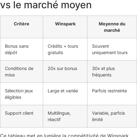
vs le marché moyen
Critère
Winspark
Moyenne du
marché
Bonus sans
Crédits + tours
Souvent
dépôt
gratuits
uniquement tours
Conditions de
20x sur bonus
30x et plus
mise
fréquents
Sélection jeux
Large et variée
Parfois restreinte
éligibles
Support client
Multilingue,
Variable, parfois
réactif
limité
Ce tableau met en lumière la compétitivité de Winspark,