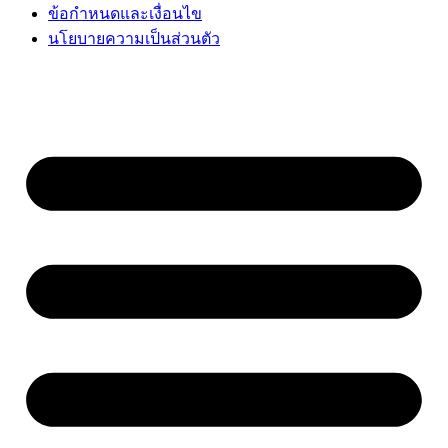
ข้อกำหนดและเงื่อนไข
นโยบายความเป็นส่วนตัว