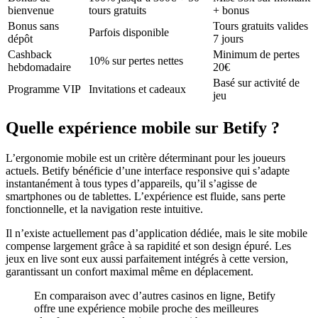
bienvenue
tours gratuits
+ bonus
Bonus sans
Tours gratuits valides
Parfois disponible
dépôt
7 jours
Cashback
Minimum de pertes
10% sur pertes nettes
hebdomadaire
20€
Basé sur activité de
Programme VIP
Invitations et cadeaux
jeu
Quelle expérience mobile sur Betify ?
L’ergonomie mobile est un critère déterminant pour les joueurs
actuels. Betify bénéficie d’une interface responsive qui s’adapte
instantanément à tous types d’appareils, qu’il s’agisse de
smartphones ou de tablettes. L’expérience est fluide, sans perte
fonctionnelle, et la navigation reste intuitive.
Il n’existe actuellement pas d’application dédiée, mais le site mobile
compense largement grâce à sa rapidité et son design épuré. Les
jeux en live sont eux aussi parfaitement intégrés à cette version,
garantissant un confort maximal même en déplacement.
En comparaison avec d’autres casinos en ligne, Betify
offre une expérience mobile proche des meilleures