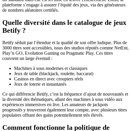
plateforme s’engage à assurer l’équité des jeux, via des générateurs
de nombres aléatoires certifiés.
Quelle diversité dans le catalogue de jeux
Betify ?
Betify séduit par l’étendue et la qualité de son offre ludique. Plus de
3000 titres sont accessibles, issus des studios réputés comme NetEnt,
Play’n GO, Evolution Gaming ou Pragmatic Play. Ces titres
couvrent un large éventail :
Machines à sous modernes et classiques
Jeux de table (blackjack, roulette, baccarat)
Casinos en direct avec croupiers réels
Jeux de loterie et instantanés
Ce qui différencie Betify, c’est la fréquence d’ajout de nouveautés et
la diversité des thématiques, allant des machines à sous vidéo aux
expériences immersives en live. Les amateurs de jackpots
progressifs y trouveront également leur compte, avec plusieurs titres
populaires offrant des gains potentiellement très élevés.
Comment fonctionne la politique de