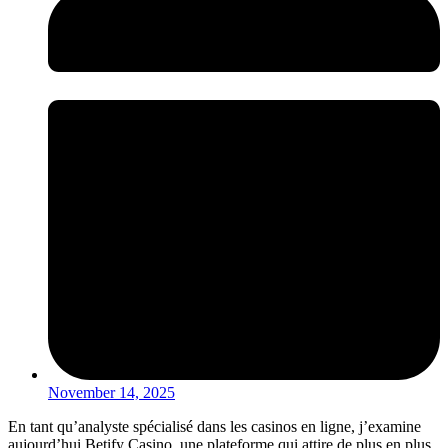
November 14, 2025
En tant qu’analyste spécialisé dans les casinos en ligne, j’examine
aujourd’hui Betify Casino, une plateforme qui attire de plus en plus