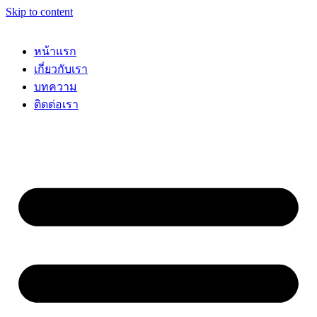
Skip to content
หน้าแรก
เกี่ยวกับเรา
บทความ
ติดต่อเรา