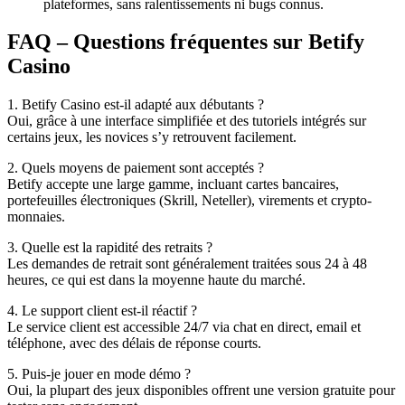
plateformes, sans ralentissements ni bugs connus.
FAQ – Questions fréquentes sur Betify
Casino
1. Betify Casino est-il adapté aux débutants ?
Oui, grâce à une interface simplifiée et des tutoriels intégrés sur
certains jeux, les novices s’y retrouvent facilement.
2. Quels moyens de paiement sont acceptés ?
Betify accepte une large gamme, incluant cartes bancaires,
portefeuilles électroniques (Skrill, Neteller), virements et crypto-
monnaies.
3. Quelle est la rapidité des retraits ?
Les demandes de retrait sont généralement traitées sous 24 à 48
heures, ce qui est dans la moyenne haute du marché.
4. Le support client est-il réactif ?
Le service client est accessible 24/7 via chat en direct, email et
téléphone, avec des délais de réponse courts.
5. Puis-je jouer en mode démo ?
Oui, la plupart des jeux disponibles offrent une version gratuite pour