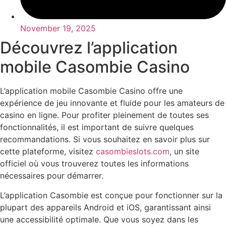
November 19, 2025
Découvrez l’application
mobile Casombie Casino
L’application mobile Casombie Casino offre une
expérience de jeu innovante et fluide pour les amateurs de
casino en ligne. Pour profiter pleinement de toutes ses
fonctionnalités, il est important de suivre quelques
recommandations. Si vous souhaitez en savoir plus sur
cette plateforme, visitez
casombieslots.com
, un site
officiel où vous trouverez toutes les informations
nécessaires pour démarrer.
L’application Casombie est conçue pour fonctionner sur la
plupart des appareils Android et iOS, garantissant ainsi
une accessibilité optimale. Que vous soyez dans les