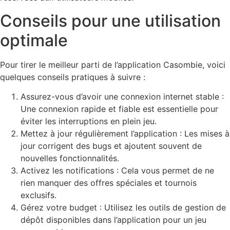
Conseils pour une utilisation
optimale
Pour tirer le meilleur parti de l’application Casombie, voici
quelques conseils pratiques à suivre :
Assurez-vous d’avoir une connexion internet stable :
Une connexion rapide et fiable est essentielle pour
éviter les interruptions en plein jeu.
Mettez à jour régulièrement l’application : Les mises à
jour corrigent des bugs et ajoutent souvent de
nouvelles fonctionnalités.
Activez les notifications : Cela vous permet de ne
rien manquer des offres spéciales et tournois
exclusifs.
Gérez votre budget : Utilisez les outils de gestion de
dépôt disponibles dans l’application pour un jeu