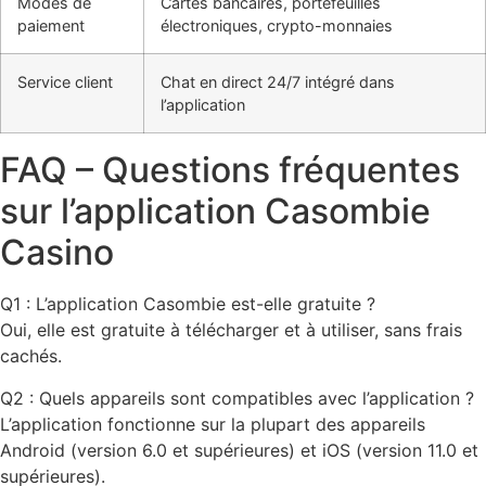
Modes de
Cartes bancaires, portefeuilles
paiement
électroniques, crypto-monnaies
Service client
Chat en direct 24/7 intégré dans
l’application
FAQ – Questions fréquentes
sur l’application Casombie
Casino
Q1 : L’application Casombie est-elle gratuite ?
Oui, elle est gratuite à télécharger et à utiliser, sans frais
cachés.
Q2 : Quels appareils sont compatibles avec l’application ?
L’application fonctionne sur la plupart des appareils
Android (version 6.0 et supérieures) et iOS (version 11.0 et
supérieures).