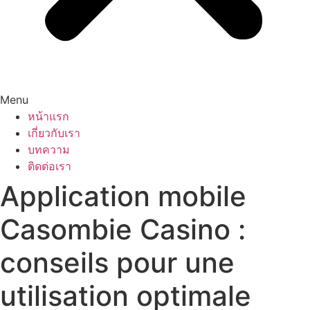
Menu
หน้าแรก
เกี่ยวกับเรา
บทความ
ติดต่อเรา
Application mobile
Casombie Casino :
conseils pour une
utilisation optimale