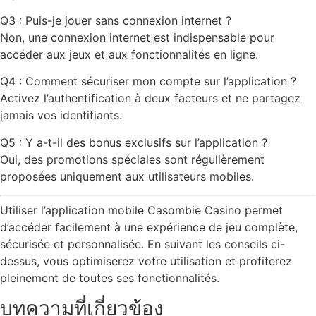
Q3 : Puis-je jouer sans connexion internet ?
Non, une connexion internet est indispensable pour
accéder aux jeux et aux fonctionnalités en ligne.
Q4 : Comment sécuriser mon compte sur l’application ?
Activez l’authentification à deux facteurs et ne partagez
jamais vos identifiants.
Q5 : Y a-t-il des bonus exclusifs sur l’application ?
Oui, des promotions spéciales sont régulièrement
proposées uniquement aux utilisateurs mobiles.
Utiliser l’application mobile Casombie Casino permet
d’accéder facilement à une expérience de jeu complète,
sécurisée et personnalisée. En suivant les conseils ci-
dessus, vous optimiserez votre utilisation et profiterez
pleinement de toutes ses fonctionnalités.
บทความที่เกี่ยวข้อง