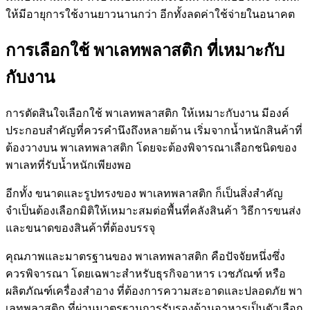
ให้มีอายุการใช้งานยาวนานกว่า อีกทั้งลดค่าใช้จ่ายในอนาคต
การเลือกใช้ พาเลทพลาสติก ที่เหมาะกับ
กับงาน
การตัดสินใจเลือกใช้ พาเลทพลาสติก ให้เหมาะกับงาน มีองค์
ประกอบสำคัญที่ควรคำนึงถึงหลายด้าน เริ่มจากน้ำหนักสินค้าที่
ต้องวางบน พาเลทพลาสติก โดยจะต้องพิจารณาเลือกชนิดของ
พาเลทที่รับน้ำหนักเพียงพอ
อีกทั้ง ขนาดและรูปทรงของ พาเลทพลาสติก ก็เป็นสิ่งสำคัญ
จำเป็นต้องเลือกมิติให้เหมาะสมต่อพื้นที่คลังสินค้า วิธีการขนส่ง
และขนาดของสินค้าที่ต้องบรรจุ
คุณภาพและมาตรฐานของ พาเลทพลาสติก คือปัจจัยหนึ่งซึ่ง
ควรพิจารณา โดยเฉพาะสำหรับธุรกิจอาหาร เวชภัณฑ์ หรือ
ผลิตภัณฑ์เครื่องสำอาง ที่ต้องการความสะอาดและปลอดภัย พา
เลทพลาสติก ที่ผ่านมาตรฐานการรับรองด้านอาหารเป็นตัวเลือก