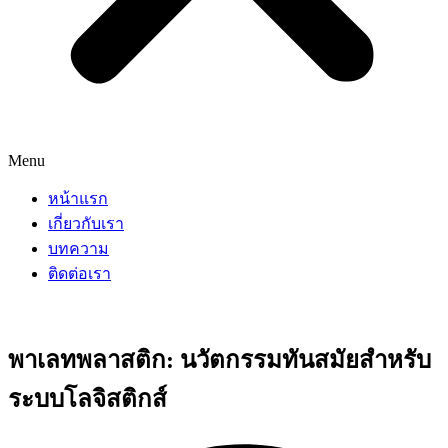
Menu
หน้าแรก
เกี่ยวกับเรา
บทความ
ติดต่อเรา
พาเลทพลาสติก: นวัตกรรมทันสมัยสำหรับ
ระบบโลจิสติกส์