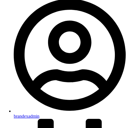
brandexadmin