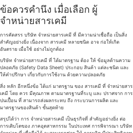
ข้อควรคำนึง เมื่อเลือก ผู้
จำหน่ายสารเคมี
การคัดสรร บริษัท จำหน่ายสารเคมี ที่ มีความน่าเชื่อถือ เป็นสิ่ง
สำคัญอย่างยิ่ง เนื่องจาก สารเคมี หลายชนิด อาจ ก่อให้เกิด
อันตราย เมื่อใช้ อย่างไม่ถูกต้อง
บริษัท จำหน่ายสารเคมี ที่ ได้มาตรฐาน ต้อง ให้ ข้อมูลด้านความ
ปลอดภัย (Safety Data Sheet) ประกอบ สินค้า แต่ละชนิด และ
ให้คำปรึกษา เกี่ยวกับการใช้งาน ด้วยความปลอดภัย
สิ่ง หลัก อีกหนึ่งข้อ ได้แก่ มาตรฐาน ของ สารเคมี ที่ จำหน่ายสาร
เคมี โดย ควร มีคุณภาพ ตามมาตรฐานที่ระบุ และ ปราศจาก การ
ปนเปื้อน ที่ สามารถส่งผลกระทบ ถึง กระบวนการผลิต และ
มาตรฐานของสินค้า ขั้นสุดท้าย
สรุปได้ว่า การ จำหน่ายสารเคมี เป็นธุรกิจที่ สำคัญอย่างยิ่ง ต่อ
การเติบโตของ ภาคอุตสาหกรรม ในประเทศ การพิจารณา บริษัท