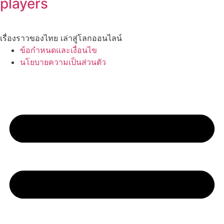
players
เรื่องราวของไทย เล่าสู่โลกออนไลน์
ข้อกำหนดและเงื่อนไข
นโยบายความเป็นส่วนตัว