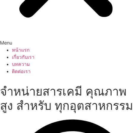
Menu
หน้าแรก
เกี่ยวกับเรา
บทความ
ติดต่อเรา
จำหน่ายสารเคมี คุณภาพ
สูง สำหรับ ทุกอุตสาหกรรม