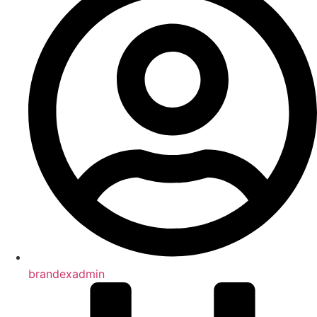
brandexadmin