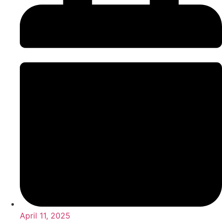
April 11, 2025