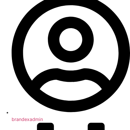
brandexadmin