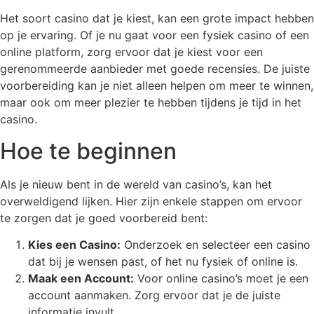
Het soort casino dat je kiest, kan een grote impact hebben
op je ervaring. Of je nu gaat voor een fysiek casino of een
online platform, zorg ervoor dat je kiest voor een
gerenommeerde aanbieder met goede recensies. De juiste
voorbereiding kan je niet alleen helpen om meer te winnen,
maar ook om meer plezier te hebben tijdens je tijd in het
casino.
Hoe te beginnen
Als je nieuw bent in de wereld van casino’s, kan het
overweldigend lijken. Hier zijn enkele stappen om ervoor
te zorgen dat je goed voorbereid bent:
Kies een Casino:
Onderzoek en selecteer een casino
dat bij je wensen past, of het nu fysiek of online is.
Maak een Account:
Voor online casino’s moet je een
account aanmaken. Zorg ervoor dat je de juiste
informatie invult.