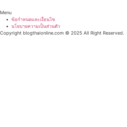
Menu
ข้อกำหนดและเงื่อนไข
นโยบายความเป็นส่วนตัว
Copyright blogthaionline.com © 2025 All Right Reserved.